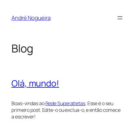
Pular
para
André Nogueira
o
conteúdo
Blog
Olá, mundo!
Boas-vindas ao
Rede Superatletas
. Esse é o seu
primeiro post. Edite-o ou exclua-o, e então comece
a escrever!