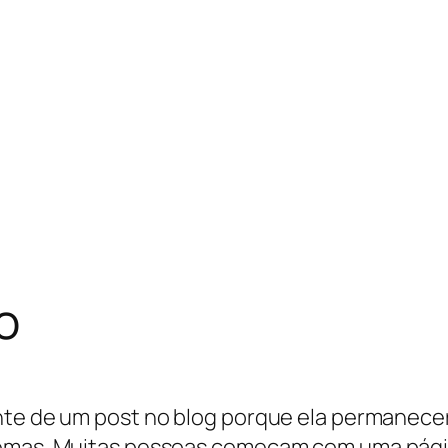
o
ente de um post no blog porque ela permanece
temas. Muitas pessoas começam com uma págin