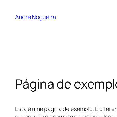
Pular
para
André Nogueira
o
conteúdo
Página de exempl
Esta é uma página de exemplo. É difer
navegação do seu site na maioria dos 